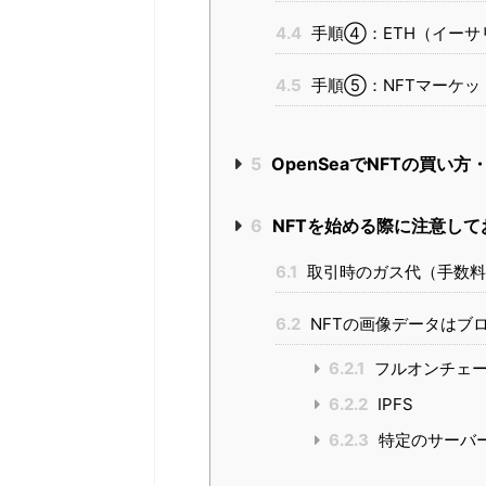
4.4
手順④：ETH（イーサ
4.5
手順⑤：NFTマーケッ
5
OpenSeaでNFTの買い方
6
NFTを始める際に注意して
6.1
取引時のガス代（手数料
6.2
NFTの画像データはブ
6.2.1
フルオンチェ
6.2.2
IPFS
6.2.3
特定のサーバ