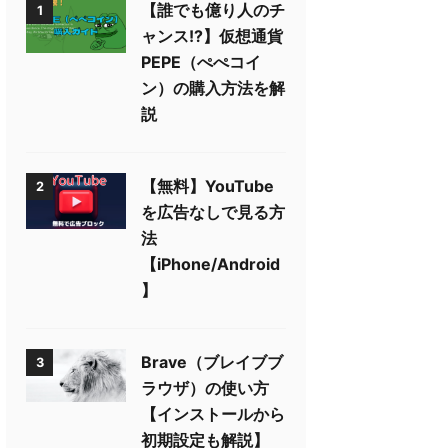
【誰でも億り人のチ
1
ャンス!?】仮想通貨
PEPE（ぺぺコイ
ン）の購入方法を解
説
【無料】YouTube
2
を広告なしで見る方
法
【iPhone/Android
】
Brave（ブレイブブ
3
ラウザ）の使い方
【インストールから
初期設定も解説】