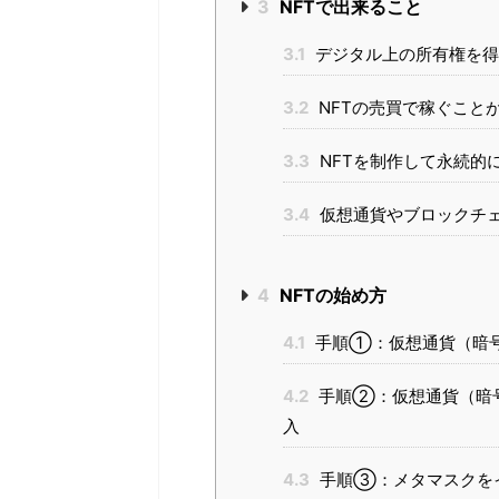
3
NFTで出来ること
3.1
デジタル上の所有権を得
3.2
NFTの売買で稼ぐこと
3.3
NFTを制作して永続的
3.4
仮想通貨やブロックチ
4
NFTの始め方
4.1
手順①：仮想通貨（暗
4.2
手順②：仮想通貨（暗号
入
4.3
手順③：メタマスクを