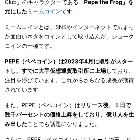
Club」のキャラクターである
「Pepe the Frog」を
元にした
ミームコイン
です。
ミームコインとは、SNSやインターネットで広まっ
た面白いネタをコインとして取り込んだ、ジョーク
コインの一種です。
PEPE（ペペコイン）は2023年4月に取引がスター
トし、すでに大手仮想通貨取引所に上場
しており、
注目を浴びています。これからさらなる成長が期待
されています。
また、PEPE（ペペコイン）は
リリース後、１日で
数千パーセントの価格上昇をしており、億り人を生
み出した
ことでも話題になりました。
さらに、PEPE（ペペコイン）は「ミームの王」と