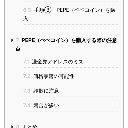
6.3
手順③：PEPE（ペペコイン）を購
入
7
PEPE（ぺぺコイン）を購入する際の注意
点
7.1
送金先アドレスのミス
7.2
価格暴落の可能性
7.3
詐欺に注意
7.4
競合が多い
8
まとめ