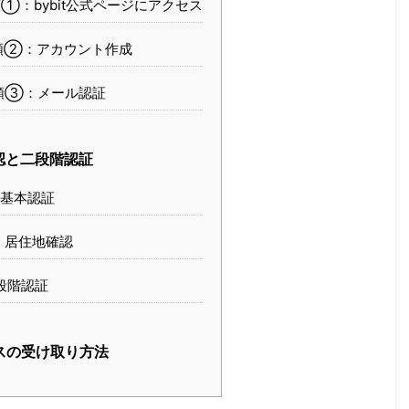
①：bybit公式ページにアクセス
順②：アカウント作成
順③：メール認証
認と二段階認証
1 基本認証
2 居住地確認
段階認証
スの受け取り方法