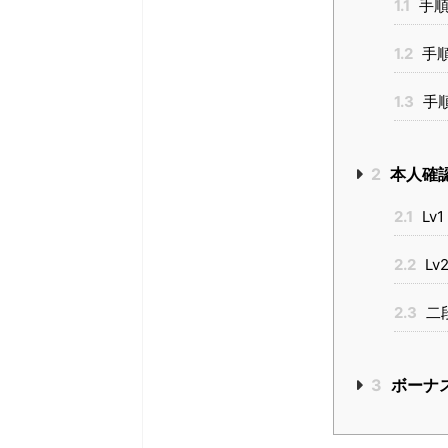
1.1
手順
1.2
手
1.3
手
2
本人確
2.1
Lv
2.2
Lv
2.3
二
3
ボーナ