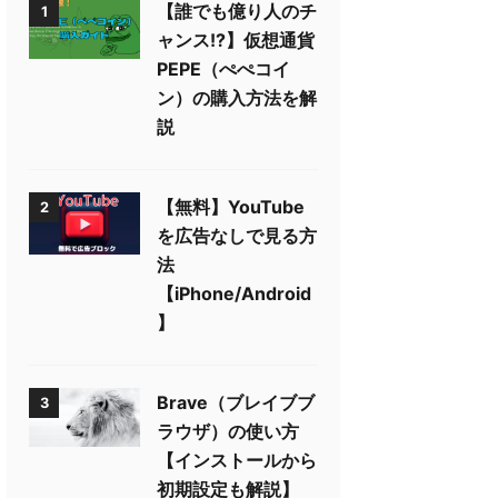
【誰でも億り人のチ
1
ャンス!?】仮想通貨
PEPE（ぺぺコイ
ン）の購入方法を解
説
【無料】YouTube
2
を広告なしで見る方
法
【iPhone/Android
】
Brave（ブレイブブ
3
ラウザ）の使い方
【インストールから
初期設定も解説】