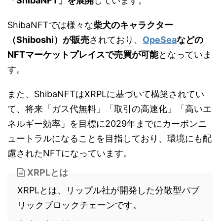
「ShibaNFT」を展開
しています。
ShibaNFTでは様々な
柴犬のキャラクター
（Shiboshi）が販売
されており、
OpeSea
などの
NFTマーケットプレイスで売買が可能
となっていま
す。
また、ShibaNFTはXRPLに基づいて構築されてい
て、将来「ガス代無料」「取引の高速化」「高いエ
ネルギー効率」を目標に2029年までにカーボンニ
ュートラルになることを目指しており、環境にも配
慮されたNFTになっています。
XRPLとは
XRPLとは、リップル社が開発した分散型パブ
リックブロックチェーンです。