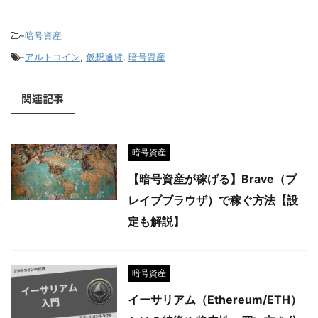
-
暗号資産
-
アルトコイン
,
仮想通貨
,
暗号資産
関連記事
暗号資産
【暗号資産が稼げる】Brave（ブ
レイブブラウザ）で稼ぐ方法【設
定も解説】
暗号資産
イーサリアム（Ethereum/ETH）