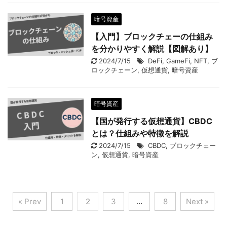
暗号資産
【入門】ブロックチェーの仕組み
を分かりやすく解説【図解あり】
2024/7/15
DeFi
,
GameFi
,
NFT
,
ブ
ロックチェーン
,
仮想通貨
,
暗号資産
暗号資産
【国が発行する仮想通貨】CBDC
とは？仕組みや特徴を解説
2024/7/15
CBDC
,
ブロックチェー
ン
,
仮想通貨
,
暗号資産
« Prev
1
2
3
…
8
Next »