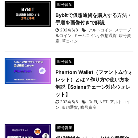
暗号資産
Bybitで仮想通貨を購入する方法・
手順を画像付きで解説
2024/6/8
アルトコイン
,
ステーブ
ルコイン
,
ミームコイン
,
仮想通貨
,
暗号資
産
,
草コイン
暗号資産
Phantom Wallet（ファントムウォ
レット）とは？作り方や使い方を
解説【Solanaチェーン対応ウォレ
ット】
2024/6/8
DeFi
,
NFT
,
アルトコイ
ン
,
仮想通貨
,
暗号資産
暗号資産