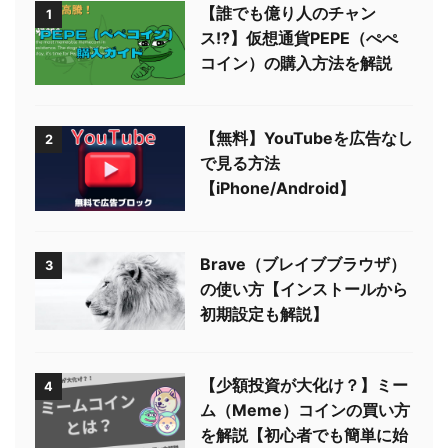
【誰でも億り人のチャン
1
ス!?】仮想通貨PEPE（ぺぺ
コイン）の購入方法を解説
【無料】YouTubeを広告なし
2
で見る方法
【iPhone/Android】
Brave（ブレイブブラウザ）
3
の使い方【インストールから
初期設定も解説】
【少額投資が大化け？】ミー
4
ム（Meme）コインの買い方
を解説【初心者でも簡単に始