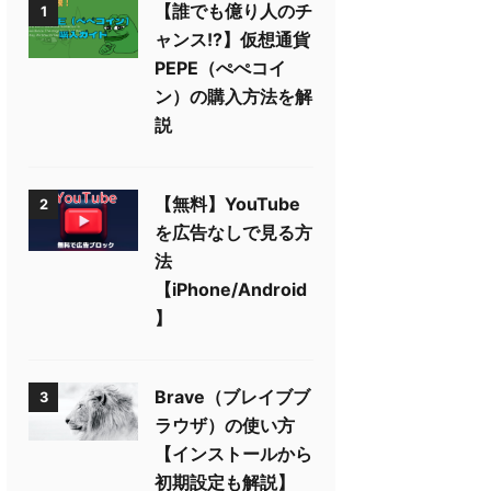
【誰でも億り人のチ
1
ャンス!?】仮想通貨
PEPE（ぺぺコイ
ン）の購入方法を解
説
【無料】YouTube
2
を広告なしで見る方
法
【iPhone/Android
】
Brave（ブレイブブ
3
ラウザ）の使い方
【インストールから
初期設定も解説】