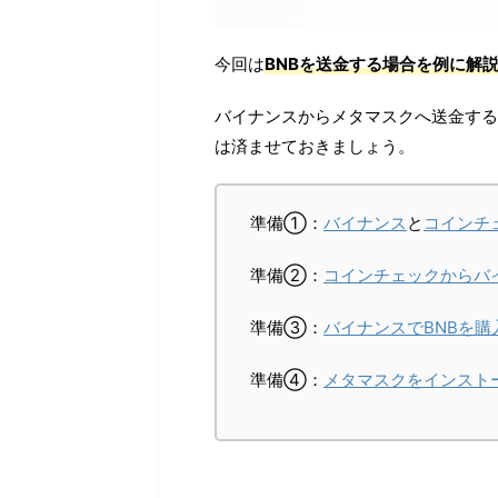
今回は
BNBを送金する場合を例に解
バイナンスからメタマスクへ送金する
は済ませておきましょう。
準備①：
バイナンス
と
コインチ
準備②：
コインチェックからバ
準備③：
バイナンスでBNBを購
準備④：
メタマスクをインスト