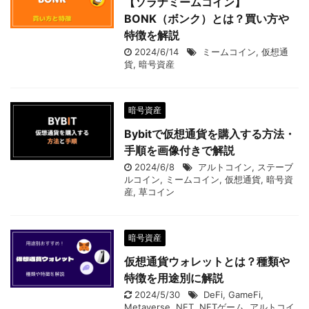
【ソラナミームコイン】
BONK（ボンク）とは？買い方や
特徴を解説
2024/6/14
ミームコイン
,
仮想通
貨
,
暗号資産
暗号資産
Bybitで仮想通貨を購入する方法・
手順を画像付きで解説
2024/6/8
アルトコイン
,
ステーブ
ルコイン
,
ミームコイン
,
仮想通貨
,
暗号資
産
,
草コイン
暗号資産
仮想通貨ウォレットとは？種類や
特徴を用途別に解説
2024/5/30
DeFi
,
GameFi
,
Metaverse
,
NFT
,
NFTゲーム
,
アルトコイ