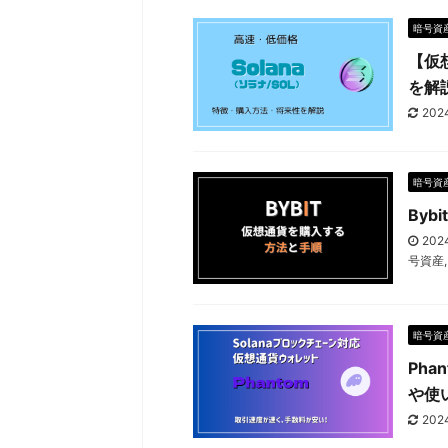
暗号資
【仮
を解
202
暗号資
By
202
号資産
暗号資
Pha
や使
202