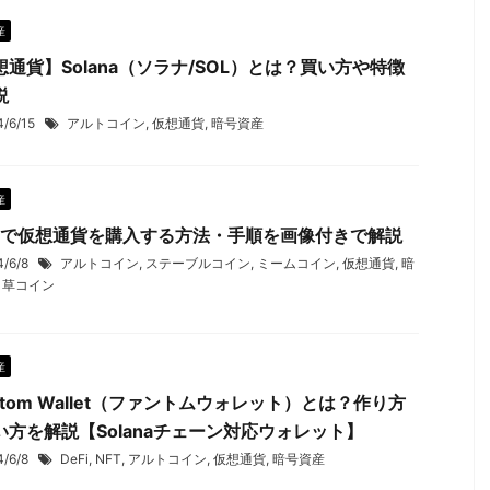
産
想通貨】Solana（ソラナ/SOL）とは？買い方や特徴
説
4/6/15
アルトコイン
,
仮想通貨
,
暗号資産
産
bitで仮想通貨を購入する方法・手順を画像付きで解説
4/6/8
アルトコイン
,
ステーブルコイン
,
ミームコイン
,
仮想通貨
,
暗
,
草コイン
産
ntom Wallet（ファントムウォレット）とは？作り方
い方を解説【Solanaチェーン対応ウォレット】
4/6/8
DeFi
,
NFT
,
アルトコイン
,
仮想通貨
,
暗号資産