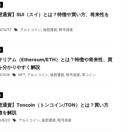
産
想通貨】SUI（スイ）とは？特徴や買い方、将来性を
4/10/17
アルトコイン
,
仮想通貨
,
暗号資産
産
サリアム（Ethereum/ETH）とは？特徴や将来性、買
を分かりやすく解説
4/10/9
NFT
,
アルトコイン
,
仮想通貨
,
暗号資産
,
草コイン
産
想通貨】Toncoin（トンコイン/TON）とは？買い方
徴を解説
4/6/23
アルトコイン
,
仮想通貨
,
暗号資産