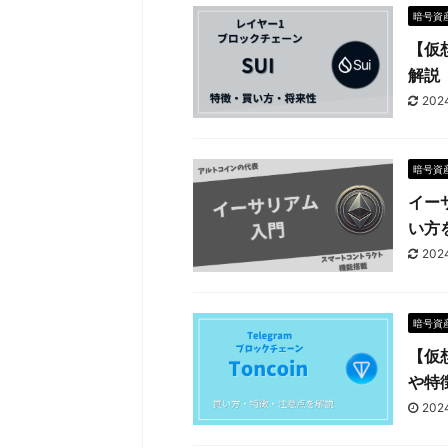
暗号資
【仮
解説
202
暗号資
イー
い方
202
暗号資
【仮
や特
202