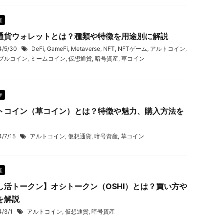
産
通貨ウォレットとは？種類や特徴を用途別に解説
4/5/30
DeFi
,
GameFi
,
Metaverse
,
NFT
,
NFTゲーム
,
アルトコイン
,
ブルコイン
,
ミームコイン
,
仮想通貨
,
暗号資産
,
草コイン
産
トコイン（草コイン）とは？特徴や魅力、購入方法を
4/7/15
アルトコイン
,
仮想通貨
,
暗号資産
,
草コイン
産
し活トークン】オシトークン（OSHI）とは？買い方や
を解説
4/3/1
アルトコイン
,
仮想通貨
,
暗号資産