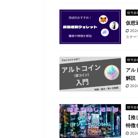
暗号資
仮想
202
ステー
暗号資
アル
解説
202
暗号資
【推
特徴
202