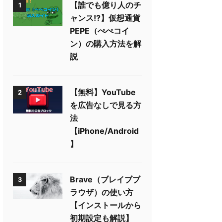
【誰でも億り人のチ
1
ャンス!?】仮想通貨
PEPE（ぺぺコイ
ン）の購入方法を解
説
【無料】YouTube
2
を広告なしで見る方
法
【iPhone/Android
】
Brave（ブレイブブ
3
ラウザ）の使い方
【インストールから
初期設定も解説】