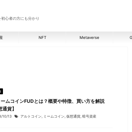
報を初心者の方にも分かり
産
NFT
Metaverse
G
産
IミームコインFUDとは？概要や特徴、買い方を解説
想通貨】
4/10/13
アルトコイン
,
ミームコイン
,
仮想通貨
,
暗号資産