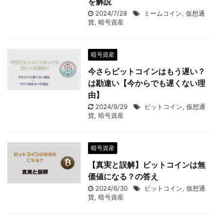
を解説
2024/7/28
ミームコイン
,
仮想通
貨
,
暗号資産
暗号資産
今さらビットコインはもう遅い？
は勘違い【今からでも遅くない理
由】
2024/9/29
ビットコイン
,
仮想通
貨
,
暗号資産
暗号資産
【真実と誤解】ビットコインは無
価値になる？の答え
2024/6/30
ビットコイン
,
仮想通
貨
,
暗号資産